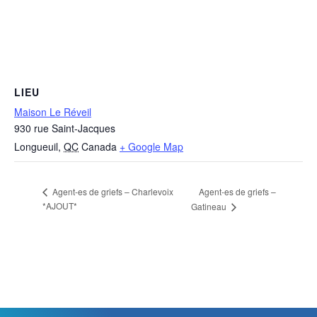
LIEU
Maison Le Réveil
930 rue Saint-Jacques
Longueuil
,
QC
Canada
+ Google Map
Agent-es de griefs –
Agent-es de griefs – Charlevoix
*AJOUT*
Gatineau