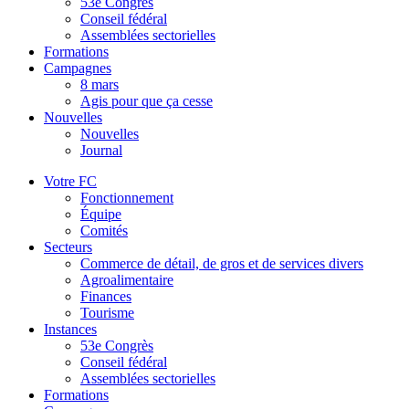
53e Congrès
Conseil fédéral
Assemblées sectorielles
Formations
Campagnes
8 mars
Agis pour que ça cesse
Nouvelles
Nouvelles
Journal
Votre FC
Fonctionnement
Équipe
Comités
Secteurs
Commerce de détail, de gros et de services divers
Agroalimentaire
Finances
Tourisme
Instances
53e Congrès
Conseil fédéral
Assemblées sectorielles
Formations