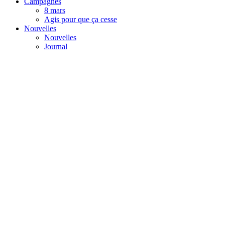
Campagnes
8 mars
Agis pour que ça cesse
Nouvelles
Nouvelles
Journal
Confédération
des syndicats nationaux
Menu
Contact
Votre FC
Exécutif et coordination
Équipe
Secteurs
Tourisme
Finances
Agroalimentaire
Commerce de détail, de gros et de services divers
Formations
Campagnes