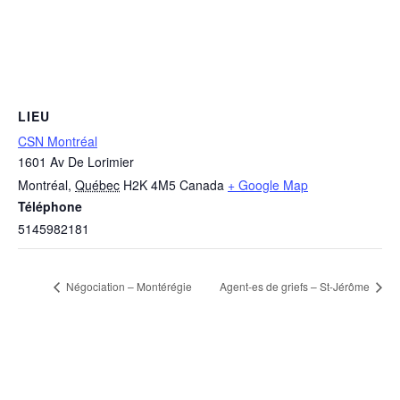
LIEU
CSN Montréal
1601 Av De Lorimier
Montréal
,
Québec
H2K 4M5
Canada
+ Google Map
Téléphone
5145982181
Négociation – Montérégie
Agent-es de griefs – St-Jérôme