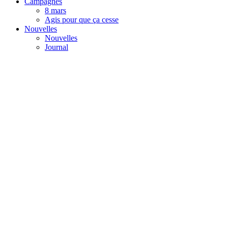
Campagnes
8 mars
Agis pour que ça cesse
Nouvelles
Nouvelles
Journal
Confédération
des syndicats nationaux
Menu
Contact
Votre FC
Exécutif et coordination
Équipe
Secteurs
Tourisme
Finances
Agroalimentaire
Commerce de détail, de gros et de services divers
Formations
Campagnes