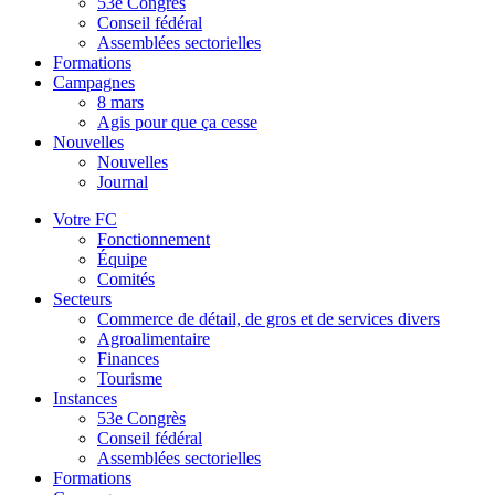
53e Congrès
Conseil fédéral
Assemblées sectorielles
Formations
Campagnes
8 mars
Agis pour que ça cesse
Nouvelles
Nouvelles
Journal
Votre FC
Fonctionnement
Équipe
Comités
Secteurs
Commerce de détail, de gros et de services divers
Agroalimentaire
Finances
Tourisme
Instances
53e Congrès
Conseil fédéral
Assemblées sectorielles
Formations